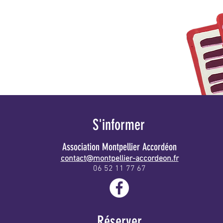
S'informer
Association Montpellier Accordéon
contact@montpellier-accordeon.fr
06 52 11 77 67
INFO
Réserver